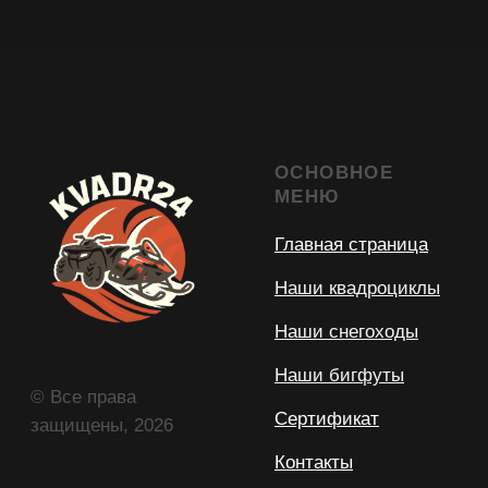
© Все права
Сертификат
защищены, 2026
Контакты
УСЛУГИ
ДОКУМЕНТАЦИЯ
Маршруты на
Политика
квадроциклах и
конфиденциальности
прокат
Согласие на
Маршруты на
обработку
снегоходах и прокат
персональных
данных
Прокат бигфутов
Корпоративы на
квадроциклах
Корпоративы на
снегоходах
Дополнительные
услуги отеля